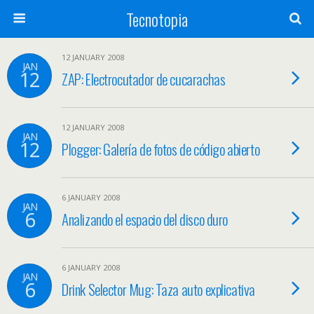
Tecnotopia
12 JANUARY 2008
JAN
12
ZAP: Electrocutador de cucarachas
12 JANUARY 2008
JAN
12
Plogger: Galería de fotos de código abierto
6 JANUARY 2008
JAN
6
Analizando el espacio del disco duro
6 JANUARY 2008
JAN
6
Drink Selector Mug: Taza auto explicativa