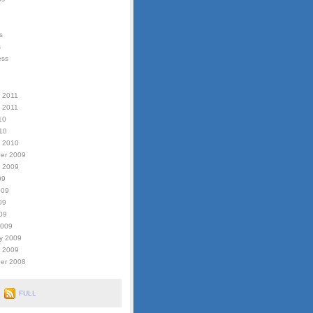
s
s
ess
 2011
 2011
10
010
y 2010
er 2009
r 2009
09
009
09
009
2009
y 2009
y 2009
er 2008
FULL