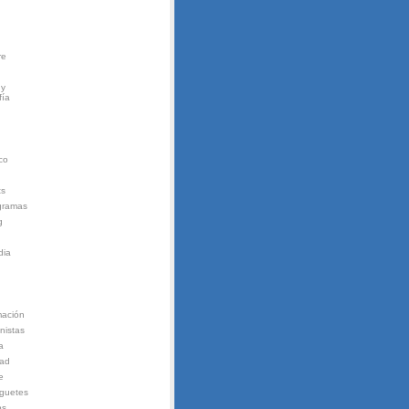
re
 y
fía
co
ts
gramas
g
dia
mación
nistas
a
dad
e
guetes
ps