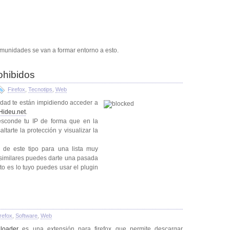
munidades se van a formar entorno a esto.
ohibidos
Firefox
,
Tecnotips
,
Web
sidad te están impidiendo acceder a
Hideu.net
.
 esconde tu IP de forma que en la
tarte la protección y visualizar la
 de este tipo para una lista muy
) similares puedes darte una pasada
to es lo tuyo puedes usar el plugin
refox
,
Software
,
Web
loader
es una extensión para firefox que permite descargar