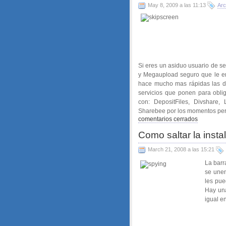
May 8, 2009 a las 11:13
Arc
Si eres un asiduo usuario de se
y Megaupload seguro que le en
hace mucho mas rápidas las de
servicios que ponen para obl
con: DepositFiles, Divshare,
Sharebee por los momentos per
comentarios cerrados
Como saltar la insta
March 21, 2008 a las 15:21
La barr
se unen
les pue
Hay una
igual en