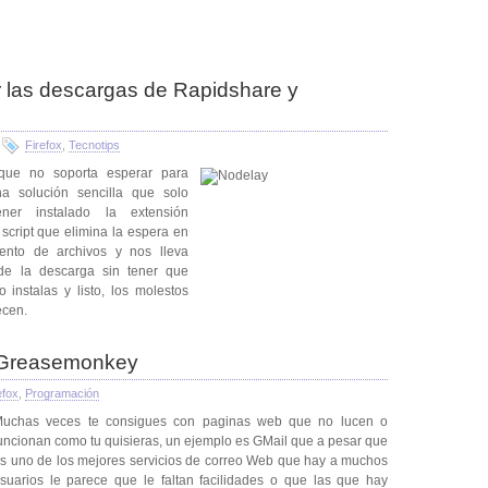
 las descargas de Rapidshare y
8
Firefox
,
Tecnotips
 que no soporta esperar para
 solución sencilla que solo
er instalado la extensión
script que elimina la espera en
ento de archivos y nos lleva
de la descarga sin tener que
 instalas y listo, los molestos
ecen.
a Greasemonkey
efox
,
Programación
uchas veces te consigues con paginas web que no lucen o
uncionan como tu quisieras, un ejemplo es GMail que a pesar que
s uno de los mejores servicios de correo Web que hay a muchos
suarios le parece que le faltan facilidades o que las que hay