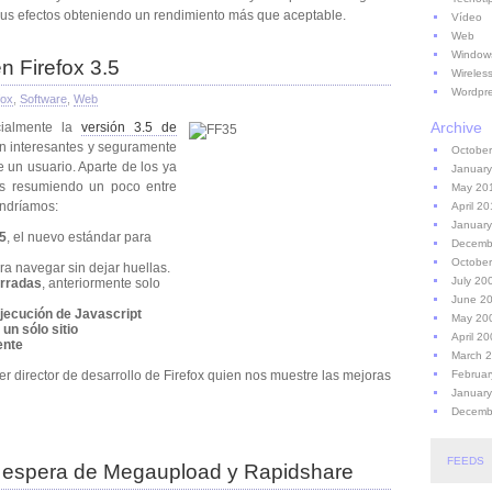
sus efectos obteniendo un rendimiento más que aceptable.
Vídeo
Web
Window
 Firefox 3.5
Wireles
Wordpr
fox
,
Software
,
Web
Archive
cialmente la
versión 3.5 de
on interesantes y seguramente
October
 un usuario. Aparte de los ya
January
s resumiendo un poco entre
May 20
endríamos:
April 2
Januar
5
, el nuevo estándar para
Decemb
Octobe
ara navegar sin dejar huellas.
July 20
rradas
, anteriormente solo
June 2
ejecución de Javascript
May 20
 un sólo sitio
April 2
ente
March 
Februar
r director de desarrollo de Firefox quien nos muestre las mejoras
Januar
Decemb
FEEDS
la espera de Megaupload y Rapidshare