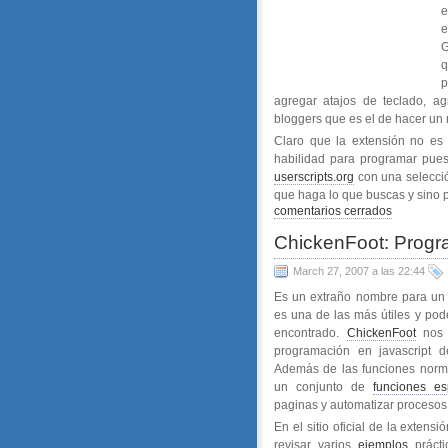
e
e
G
q
p
agregar atajos de teclado, a
bloggers que es el de hacer un 
Claro que la extensión no es 
habilidad para programar pues
userscripts.org
con una selecci
que haga lo que buscas y sino p
comentarios cerrados
ChickenFoot: Progr
March 27, 2007 a las 22:44
Es un extraño nombre para un 
es una de las más útiles y po
encontrado.
ChickenFoot
nos 
programación en javascript de
Además de las funciones norma
un conjunto de
funciones es
paginas y automatizar procesos
En el sitio oficial de la exten
revisar varios
ejemplos
prácti