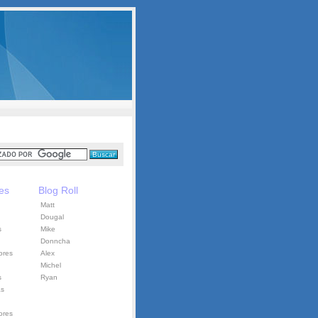
es
Blog Roll
Matt
Dougal
s
Mike
Donncha
ores
Alex
Michel
s
Ryan
as
ores