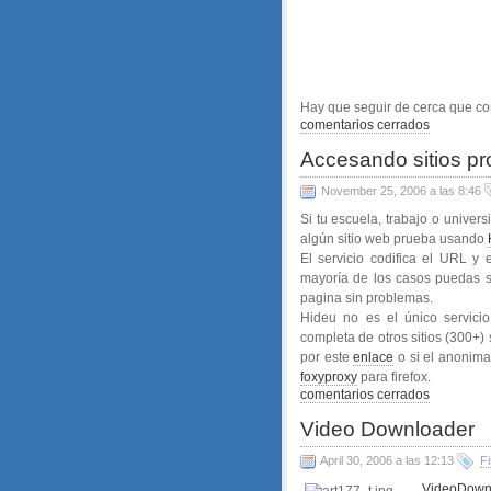
Hay que seguir de cerca que co
comentarios cerrados
Accesando sitios pr
November 25, 2006 a las 8:46
Si tu escuela, trabajo o univer
algún sitio web prueba usando
El servicio codifica el URL y
mayoría de los casos puedas sal
pagina sin problemas.
Hideu no es el único servicio
completa de otros sitios (300+
por este
enlace
o si el anonima
foxyproxy
para firefox.
comentarios cerrados
Video Downloader
April 30, 2006 a las 12:13
Fi
VideoDown