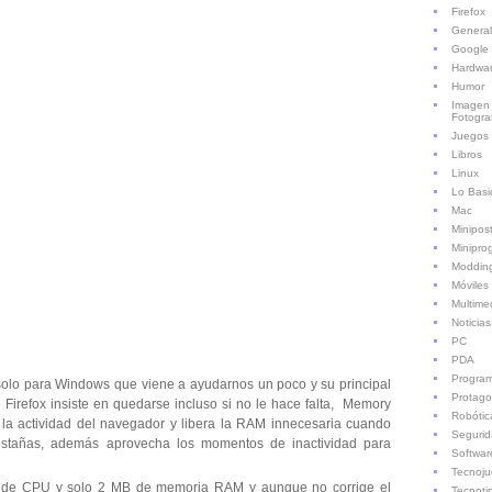
Firefox
General
Google
Hardwa
Humor
Imagen
Fotogra
Juegos
Libros
Linux
Lo Basi
Mac
Minipos
Minipro
Moddin
Móviles
Multime
Noticias
PC
PDA
Progra
olo para Windows que viene a ayudarnos un poco y su principal
Protago
 Firefox insiste en quedarse incluso si no le hace falta, Memory
Robótic
la actividad del navegador y libera la RAM innecesaria cuando
Seguri
stañas, además aprovecha los momentos de inactividad para
Softwar
Tecnoju
de CPU y solo 2 MB de memoria RAM y aunque no corrige el
Tecnoti