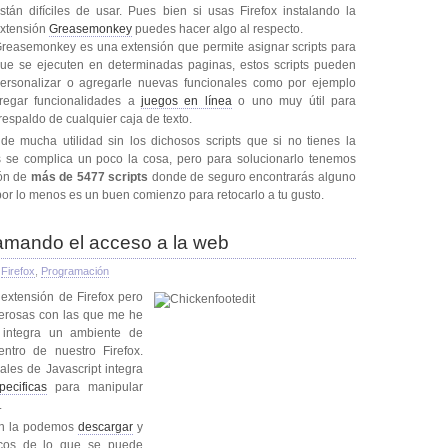
stán difíciles de usar. Pues bien si usas Firefox instalando la
xtensión
Greasemonkey
puedes hacer algo al respecto.
reasemonkey es una extensión que permite asignar scripts para
ue se ejecuten en determinadas paginas, estos scripts pueden
ersonalizar o agregarle nuevas funcionales como por ejemplo
gregar funcionalidades a
juegos en línea
o uno muy útil para
respaldo de cualquier caja de texto.
de mucha utilidad sin los dichosos scripts que si no tienes la
 se complica un poco la cosa, pero para solucionarlo tenemos
ón de
más de 5477 scripts
donde de seguro encontrarás alguno
or lo menos es un buen comienzo para retocarlo a tu gusto.
amando el acceso a la web
Firefox
,
Programación
extensión de Firefox pero
derosas con las que me he
integra un ambiente de
ntro de nuestro Firefox.
les de Javascript integra
pecificas
para manipular
.
sión la podemos
descargar
y
cos de lo que se puede