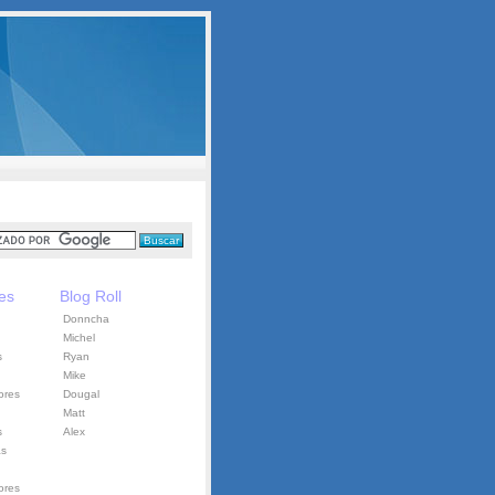
es
Blog Roll
Donncha
Michel
s
Ryan
Mike
ores
Dougal
Matt
s
Alex
as
ores