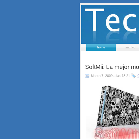
home
archivo
SoftMii: La mejor mo
March 7, 2009 a las 13:21