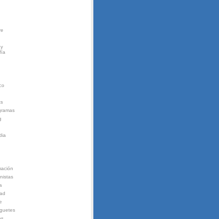
re
 y
fía
co
ts
gramas
g
dia
mación
nistas
a
dad
e
guetes
ps