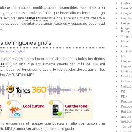
Firefox
iene las mejores modificaciones disponibles, todo muy bien
General
ón y muy bien explicado lo único que hace falta es tener el juego
Google
a explotar una
vulnerabilidad
que nos abre una puerta trasera y
Hardwa
Humor
aquetes poder ejecutar programas caseros y copias de seguridad
Imagen
co.
Fotogra
Juegos
Libros
s de ringtones gratis
Linux
Móviles
,
Tecnotips
Lo Basi
Mac
pique especial para hacer tu móvil diferente a todos los demás
Minipos
nes360
, un sitio que actualmente cuenta con más de 260 mil
Minipro
s, Todos los tonos son gratis y te los puedes descargar en los
Moddin
dos, AMR, MP3 o MP4.
Móviles
Multime
Noticias
PC
PDA
Progra
Protago
Robótic
Seguri
Softwar
 no encuentras el repique que buscas el sitio cuenta con una
Tecnoju
pio MP3 y poder cortarlos y ajustarlo a tu gusto.
Tecnoti