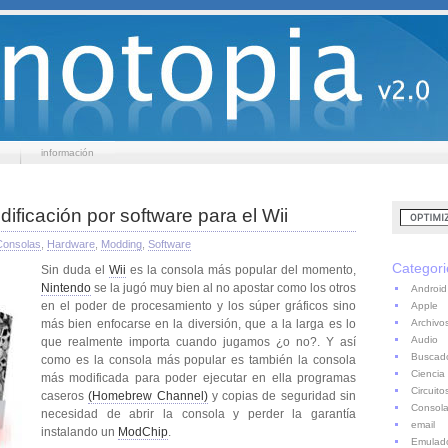
información
dificación por software para el Wii
Consolas
,
Hardware
,
Modding
,
Software
Categori
Sin duda el
Wii
es la consola más popular del momento,
Nintendo
se la jugó muy bien al no apostar como los otros
Android
en el poder de procesamiento y los súper gráficos sino
Apple
Archivo
más bien enfocarse en la diversión, que a la larga es lo
Audio
que realmente importa cuando jugamos ¿o no?. Y así
Buscad
como es la consola más popular es también la consola
Ciencia
más modificada para poder ejecutar en ella programas
Circuito
caseros
(Homebrew Channel)
y copias de seguridad sin
Consol
necesidad de abrir la consola y perder la garantía
email
instalando un
ModChip
.
Emulad