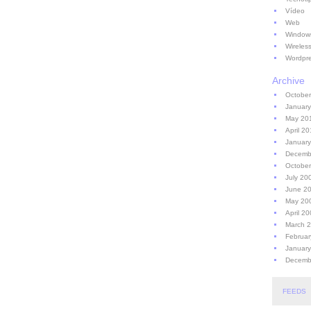
Vídeo
Web
Window
Wireles
Wordpr
Archive
October
January
May 20
April 2
Januar
Decemb
Octobe
July 20
June 2
May 20
April 2
March 
Februar
Januar
Decemb
FEEDS