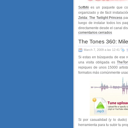
SoftMii
es un paquete que cont
organizado y de fácil instalaci
Zelda: The Twilight Princess
par
luego de instalar todos los p
directamente desde el canal dis
comentarios cerrados
The Tones 360: Mile
March 7, 2009 a las 12:41
Si estas en búsqueda de ese re
una visita obligada es
TheTo
repiques de unos 15000 artista
formatos más comúnmente usa
Si por casualidad (y lo dudo)
herramienta para tu subir tu pro