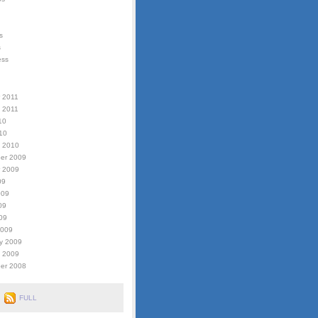
s
s
ess
 2011
 2011
10
010
y 2010
er 2009
r 2009
09
009
09
009
2009
y 2009
y 2009
er 2008
FULL