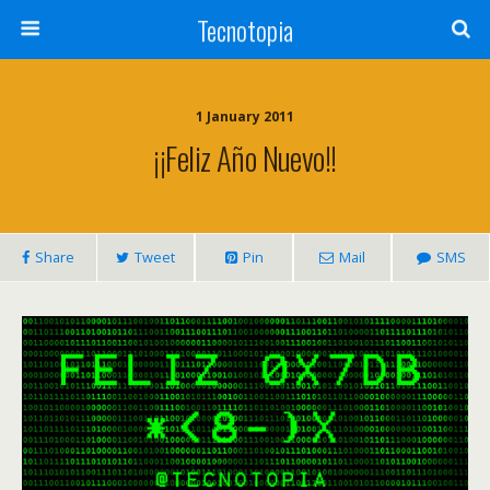
Tecnotopia
1 January 2011
¡¡Feliz Año Nuevo!!
Share
Tweet
Pin
Mail
SMS